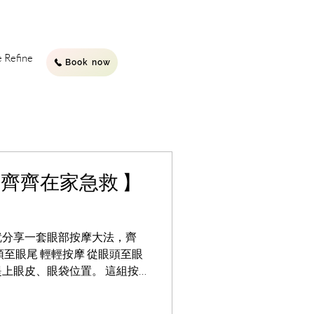
Refine
Book now
 齊齊在家急救 】
就分享一套眼部按摩大法，齊
至眼尾 輕輕按摩 從眼頭至眼
上眼皮、眼袋位置。 這組按
15秒。 第二步：輕輕拉提眼