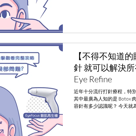
【不得不知道的
針 就可以解決
Eye Refine
近年十分流行打針療程，特
其中最廣為人知的是 Botox
容針有多少認識呢？ 今天就為大家
肌再生槍作對比！ 安全性 Bo
程，可能會導致肌肉萎縮。 而.