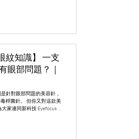
眼紋知識】 一支
所有眼部問題？｜
別是針對眼部問題的美容針，
 肉毒桿菌針。 但你又對這款美
連同新科技 Eyefocus 眼
tox 肉毒桿菌針屬於入侵性療
..