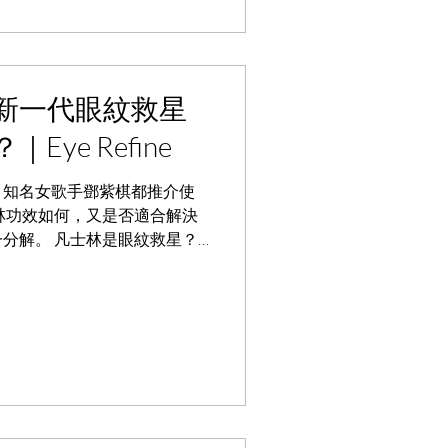
新一代眼紋救星
ye Refine
、知名女歌手鄧紫棋都推介使
林功效如何，又是否適合解決
分解。 凡士林是眼紋救星？
的副產品，能修護乾燥肌膚。
閉達至修護功效。...