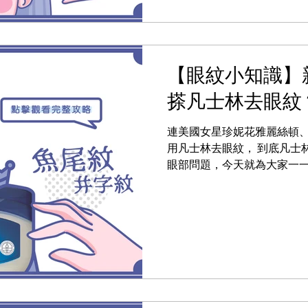
【眼紋小知識】
搽凡士林去眼紋？｜E
連美國女星珍妮花雅麗絲頓
用凡士林去眼紋， 到底凡士
眼部問題，今天就為大家一一
凡士林是由石油中提煉出來
固然是身體良好的保濕品，以封