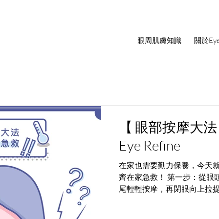
眼周肌膚知識
關於Eye 
【 眼部按摩大法
Eye Refine
在家也需要勤力保養，今天
齊在家急救！ 第一步：從眼頭
尾輕輕按摩，再閉眼向上拉提
摩可以有效舒緩細紋，每組按
尾 有助提亮眼神...